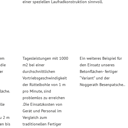
einer speziellen Laufradkonstruktion sinnvoll.
dem
Tagesleistungen mit 1000
Ein weiteres Beispiel für
die
m2 bei einer
den Einsatz unseres
er
durchschnittlichen
Betonflächen- fertiger
Vortriebsgeschwindigkeit
“Variant” und der
der Rüttelbohle von 1 m
Noggerath Besenpatsche..
läche.
pro Minute, sind
problemlos zu erreichen
lle
.Die Einsatzkosten von
Gerät und Personal im
zu 2 m
Vergleich zum
en bis
traditionellen Fertiger