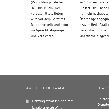
(Verdichtungstiefe bei
zu 12 m Reichweite
“KP” bis 10 cm). Der
Einsatz. Die Fläche 
vorgeschüttete Beton
nun fein nachgeglät
wird vor dem Gerät mit
Übergänge angegli
Rechen verteilt und sofort
bzw. im Bedarfsfall 
maßgerecht abgezogen
Besenstrich in die
und verdichtet..
Oberfläche eingearb
AKTUELLE BEITRÄGE
IHRE
Sie habe
Benzinglättmaschinen mit
Dienstle
Katalysator ab Werk