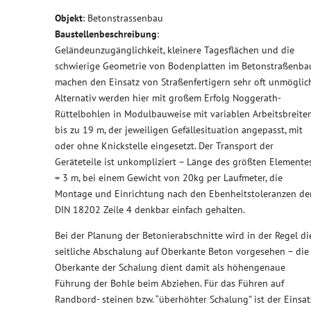
Objekt
: Betonstrassenbau
Baustellenbeschreibung
:
Geländeunzugänglichkeit, kleinere Tagesflächen und die
schwierige Geometrie von Bodenplatten im Betonstraßenba
machen den Einsatz von Straßenfertigern sehr oft unmöglich
Alternativ werden hier mit großem Erfolg Noggerath-
Rüttelbohlen in Modulbauweise mit variablen Arbeitsbreite
bis zu 19 m, der jeweiligen Gefällesituation angepasst, mit
oder ohne Knickstelle eingesetzt. Der Transport der
Geräteteile ist unkompliziert – Länge des größten Elemente
= 3 m, bei einem Gewicht von 20kg per Laufmeter, die
Montage und Einrichtung nach den Ebenheitstoleranzen de
DIN 18202 Zeile 4 denkbar einfach gehalten.
Bei der Planung der Betonierabschnitte wird in der Regel di
seitliche Abschalung auf Oberkante Beton vorgesehen – die
Oberkante der Schalung dient damit als höhengenaue
Führung der Bohle beim Abziehen. Für das Führen auf
Randbord- steinen bzw. “überhöhter Schalung” ist der Einsat