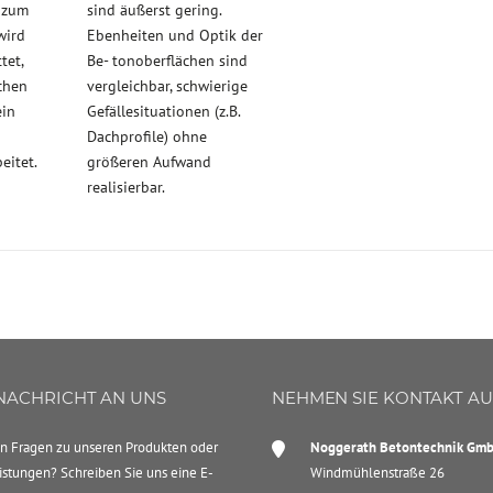
 zum
sind äußerst gering.
wird
Ebenheiten und Optik der
tet,
Be- tonoberflächen sind
chen
vergleichbar, schwierige
ein
Gefällesituationen (z.B.
Dachprofile) ohne
eitet.
größeren Aufwand
realisierbar.
 NACHRICHT AN UNS
NEHMEN SIE KONTAKT A
n Fragen zu unseren Produkten oder
Noggerath Betontechnik Gm
istungen? Schreiben Sie uns eine E-
Windmühlenstraße 26