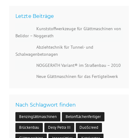
Letzte Beiträge
Kunststoffwerkzeuge für Glättmaschinen von
Belidor – Noggerath
Abziehtechnik für Tunnel- und
Schalwagenbetonagen
NOGGERATH Variant® im Straßenbau – 2010
Neue Glättmaschinen für das Fertigteilwerk
Nach Schlagwort finden
Benzinglättmaschinen
Betonflächenfertiger
Brückenbau
Desy Petra III
DuoScreed