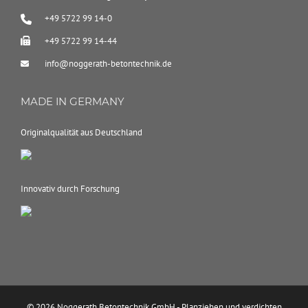
+49 5722 99 14-0
+49 5722 99 14-44
info@noggerath-betontechnik.de
MADE IN GERMANY
Originalqualität aus Deutschland
Innovativ durch Forschung
© 2026 Noggerath Betontechnik GmbH - Planziehen und verdichten