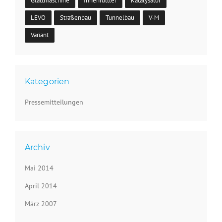
Glättmaschine
Innenrüttler
Katalysator
LEVO
Straßenbau
Tunnelbau
V-M
Variant
Kategorien
Pressemitteilungen
Archiv
Mai 2014
April 2014
März 2007